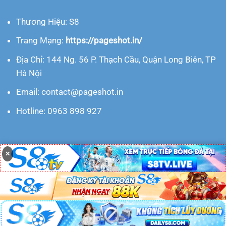
Thương Hiệu: S8
Trang Mạng:
https://pageshot.in/
Địa Chỉ:
144 Ng. 56 P. Thạch Cầu, Quận Long Biên, TP
Hà Nội
Email:
contact@pageshot.in
Hotline:
0963 898 927
✕
ĐỘ TA KHÔNG ĐỘ NÀNG