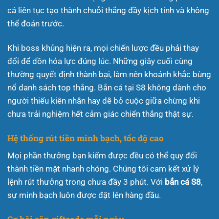
cá liên tục tạo thành chuỗi thắng đầy kịch tính và không
thể đoán trước.
Khi boss khủng hiện ra, mọi chiến lược đều phải thay
đổi để dồn hỏa lực đúng lúc. Những giây cuối cùng
thường quyết định thành bại, làm nên khoảnh khắc bùng
nổ danh sách top thắng. Bắn cá tại S8 không dành cho
người thiếu kiên nhẫn hay dễ bỏ cuộc giữa chừng khi
chưa trải nghiệm hết cảm giác chiến thắng thật sự.
Hệ thống rút tiền minh bạch, tốc độ cao
Mọi phần thưởng bạn kiếm được đều có thể quy đổi
thành tiền mặt nhanh chóng. Chúng tôi cam kết xử lý
lệnh rút thưởng trong chưa đầy 3 phút. Với
bắn cá S8
,
sự minh bạch luôn được đặt lên hàng đầu.